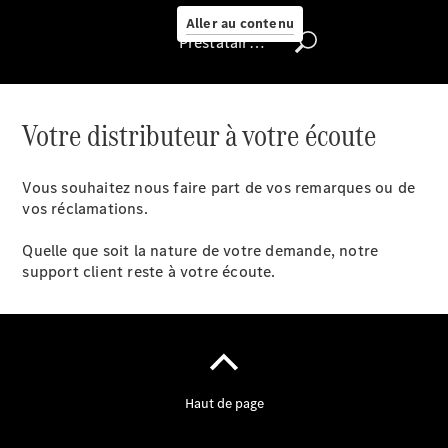
Select
Aller au contenu
Prestataire / Protection des données
Trouver un
véhicule
d'occasion
Votre distributeur à votre écoute
Rechercher
un
Distributeur
Vous souhaitez nous faire part de vos remarques ou de
vos réclamations.
Quelle que soit la nature de votre demande, notre
support client reste à votre écoute.
Nous trouver