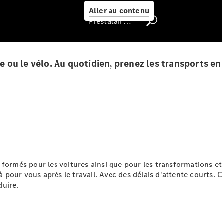
Select
Aller au contenu
Prestataire / Protection des données
Trouver un
véhicule
d'occasion
che ou le vélo. Au quotidien, prenez les transports 
Rechercher
un
Distributeur
formés pour les voitures ainsi que pour les transformations et
 pour vous après le travail. Avec des délais d'attente courts
duire.
Nous trouver