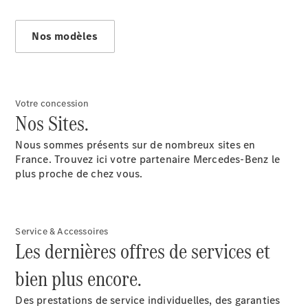
Nos modèles
Après-vente
Mercedes-
Votre concession
Benz
Nos Sites.
Services
d'entretien
Nous sommes présents sur de nombreux sites en
Accessoires
France. Trouvez ici votre partenaire Mercedes-Benz le
d’origine
plus proche de chez vous.
Prendre un
rendez-
Service & Accessoires
vous SAV
Les dernières offres de services et
Rechercher
un
bien plus encore.
Distributeur
Des prestations de service individuelles, des garanties