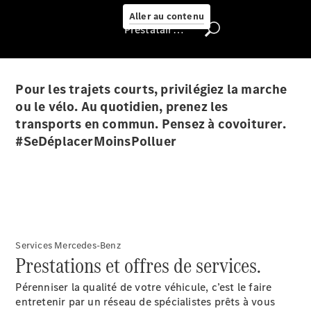
Select
Aller au contenu
Prestataire / Protection des données
Trouver un
véhicule
d'occasion
Pour les trajets courts, privilégiez la marche
Rechercher
un
ou le vélo. Au quotidien, prenez les
Distributeur
transports en commun. Pensez à covoiturer.
#SeDéplacerMoinsPolluer
Services Mercedes-Benz
Prestations et offres de services.
Nous trouver
Pérenniser la qualité de votre véhicule, c’est le faire
entretenir par un réseau de spécialistes prêts à vous